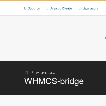
Skip
to
Suporte
Área do Cliente
Ligar agora
content
WHMCS-bridge
WHMCS-bridge