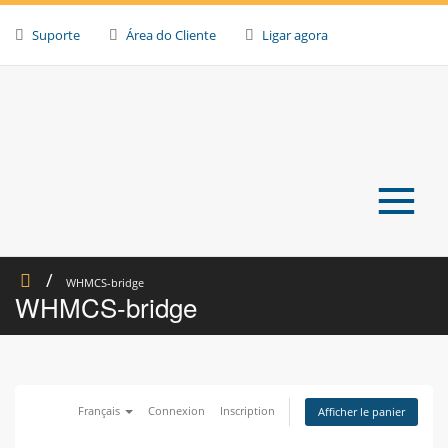
Skip
to
Suporte
Área do Cliente
Ligar agora
content
≡
WHMCS-bridge
WHMCS-bridge
Français
Connexion
Inscription
Afficher le panier