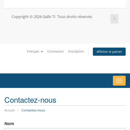
Copyright © 2026 Gallo TI. Tous droits réservés.
Français
Connexion
Inscription
Afficher le panier
Bascu
la
navig
Contactez-nous
Accueil
Contactez-nous
Nom