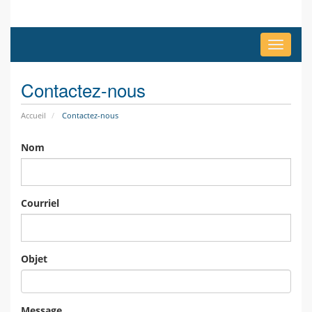
Bascule
la
navigat
Contactez-nous
Accueil
Contactez-nous
Nom
Courriel
Objet
Message