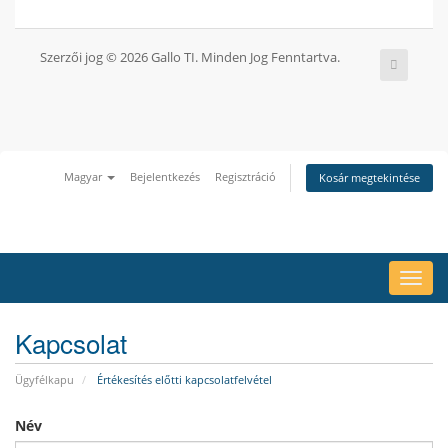
Szerzői jog © 2026 Gallo TI. Minden Jog Fenntartva.
Magyar
Bejelentkezés
Regisztráció
Kosár megtekintése
Váltá
a
navig
Kapcsolat
Ügyfélkapu
Értékesítés előtti kapcsolatfelvétel
Név