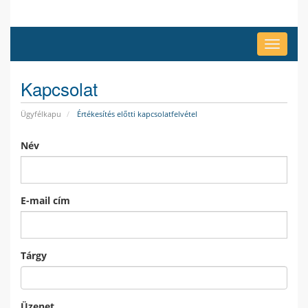
Váltás
a
navigác
Kapcsolat
Ügyfélkapu
Értékesítés előtti kapcsolatfelvétel
Név
E-mail cím
Tárgy
Üzenet