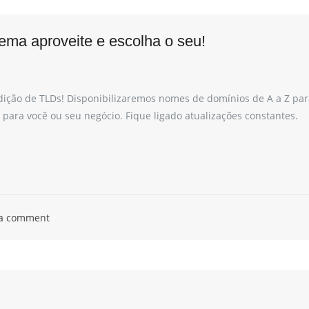
R
x
e
v
H
e
ema aproveite e escolha o seu!
o
n
s
d
p
a
e
W
d
i
ição de TLDs! Disponibilizaremos nomes de domínios de A a Z par
a
n
para você ou seu negócio. Fique ligado atualizações constantes.
g
d
e
o
m
w
W
s
i
E
M
n
B
d
R
o
E
V
w
 a comment
s
E
M
B
R
E
V