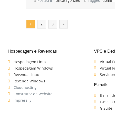
Posted in:
Uncategorized
Tagged:
domíni
1
2
3
»
Hospedagem e Revendas
VPS e Ded
Hospedagem Linux
Virtual 
Hospedagem Windows
Virtual P
Revenda Linux
Servidor
Revenda Windows
E-mails
Cloudhosting
Construtor de Website
E-mail d
Impress.ly
E-mail C
G Suite