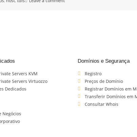
os
,
host
,
tdls
Leave a comment
icados
Domínios e Segurança
Private Servers KVM
Registro
rivate Servers Virtuozzo
Preços de Domínio
es Dedicados
Registrar Domínios em M
Transferir Domínios em 
Consultar Whois
e Negócios
orporativo