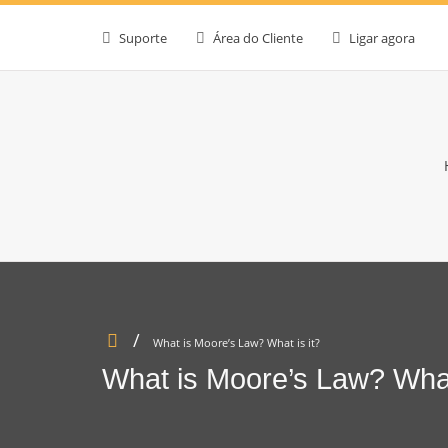
Suporte
Área do Cliente
Ligar agora
What is Moore’s Law? What is it?
What is Moore’s Law? What 