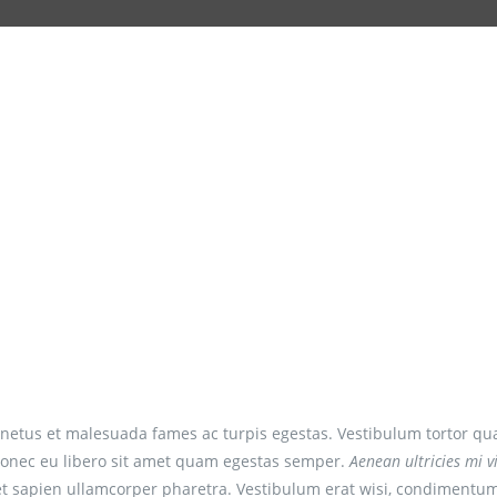
R
x
e
v
H
e
o
n
s
d
p
a
e
W
d
i
a
n
g
d
e
o
m
w
W
s
i
E
M
n
B
d
R
o
E
V
w
s
E
M
B
R
netus et malesuada fames ac turpis egestas. Vestibulum tortor qu
E
V
e. Donec eu libero sit amet quam egestas semper.
Aenean ultricies mi vi
 et sapien ullamcorper pharetra. Vestibulum erat wisi, condimentum