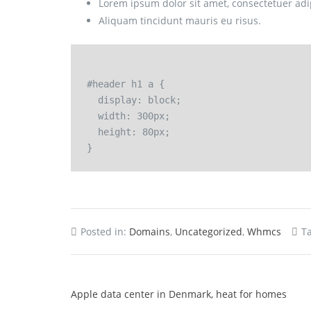
Lorem ipsum dolor sit amet, consectetuer adip
Aliquam tincidunt mauris eu risus.
#header h1 a {

  display: block;

  width: 300px;

  height: 80px;

Posted in:
Domains
,
Uncategorized
,
Whmcs
T
Apple data center in Denmark, heat for homes