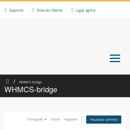
Skip
to
Suporte
Área do Cliente
Ligar agora
content
≡
WHMCS-bridge
WHMCS-bridge
Português
Entrar
Registrar
Visualizar carrinho